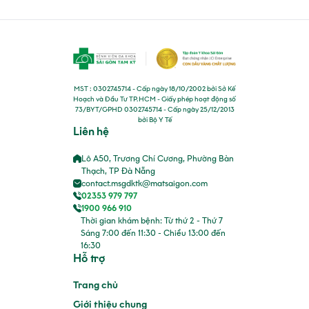
MST : 0302745714 - Cấp ngày 18/10/2002 bởi Sở Kế
Hoạch và Đầu Tư TP.HCM - Giấy phép hoạt động số
73/BYT/GPHD 0302745714 - Cấp ngày 25/12/2013
bởi Bộ Y Tế
Liên hệ
Lô A50, Trương Chí Cương, Phường Bàn
Thạch, TP Đà Nẵng
contact.msgdktk@matsaigon.com
02353 979 797
1900 966 910
Thời gian khám bệnh: Từ thứ 2 - Thứ 7
Sáng 7:00 đến 11:30 - Chiều 13:00 đến
16:30
Hỗ trợ
Trang chủ
Giới thiệu chung