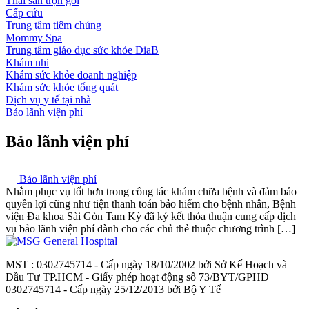
Thai sản trọn gói
Cấp cứu
Trung tâm tiêm chủng
Mommy Spa
Trung tâm giáo dục sức khỏe DiaB
Khám nhi
Khám sức khỏe doanh nghiệp
Khám sức khỏe tổng quát
Dịch vụ y tế tại nhà
Bảo lãnh viện phí
Bảo lãnh viện phí
Bảo lãnh viện phí
Nhằm phục vụ tốt hơn trong công tác khám chữa bệnh và đảm bảo
quyền lợi cũng như tiện thanh toán bảo hiểm cho bệnh nhân, Bệnh
viện Đa khoa Sài Gòn Tam Kỳ đã ký kết thỏa thuận cung cấp dịch
vụ bảo lãnh viện phí dành cho các chủ thẻ thuộc chương trình […]
MST : 0302745714 - Cấp ngày 18/10/2002 bởi Sở Kế Hoạch và
Đầu Tư TP.HCM - Giấy phép hoạt động số 73/BYT/GPHD
0302745714 - Cấp ngày 25/12/2013 bởi Bộ Y Tế