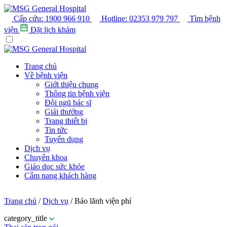
Cấp cứu:
1900 966 910
Hotline:
02353 979 797
Tìm bệnh
viện
Đặt lịch khám
Trang chủ
Về bệnh viện
Giới thiệu chung
Thông tin bệnh viện
Đội ngũ bác sĩ
Giải thưởng
Trang thiết bị
Tin tức
Tuyển dụng
Dịch vụ
Chuyên khoa
Giáo dục sức khỏe
Cẩm nang khách hàng
Trang chủ
/
Dịch vụ
/
Bảo lãnh viện phí
category_title