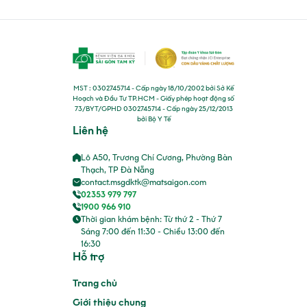
MST : 0302745714 - Cấp ngày 18/10/2002 bởi Sở Kế
Hoạch và Đầu Tư TP.HCM - Giấy phép hoạt động số
73/BYT/GPHD 0302745714 - Cấp ngày 25/12/2013
bởi Bộ Y Tế
Liên hệ
Lô A50, Trương Chí Cương, Phường Bàn
Thạch, TP Đà Nẵng
contact.msgdktk@matsaigon.com
02353 979 797
1900 966 910
Thời gian khám bệnh: Từ thứ 2 - Thứ 7
Sáng 7:00 đến 11:30 - Chiều 13:00 đến
16:30
Hỗ trợ
Trang chủ
Giới thiệu chung