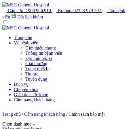
Cấp cứu:
1900 966 910
Hotline:
02353 979 797
Tìm bệnh
viện
Đặt lịch khám
Trang chủ
Về bệnh viện
Giới thiệu chung
Thông tin bệnh viện
Đội ngũ bác sĩ
Giải thưởng
Trang thiết bị
Tin tức
Tuyển dụng
Dịch vụ
Chuyên khoa
Giáo dục sức khỏe
Cẩm nang khách hàng
Trang chủ
/
Cẩm nang khách hàng
/
Chính sách bảo mật
Chọn danh mục