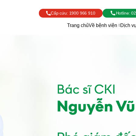
Cấp cứu:
1900 966 910
Hotline:
02
Trang chủ
Về bệnh viện
Dịch v