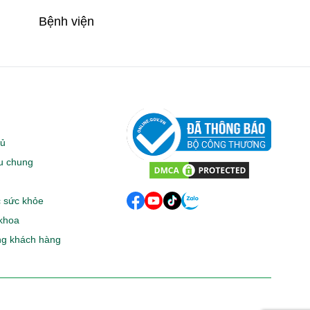
Bệnh viện
hủ
ệu chung
 sức khỏe
khoa
g khách hàng