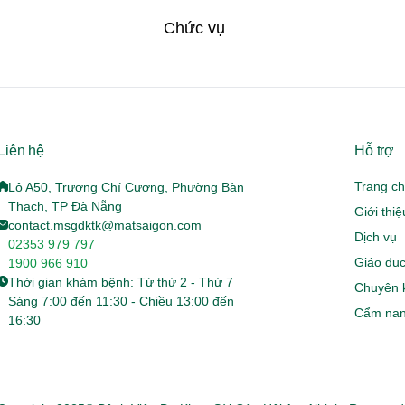
Chức vụ
Liên hệ
Hỗ trợ
Trang c
Lô A50, Trương Chí Cương, Phường Bàn
Thạch, TP Đà Nẵng
Giới thi
contact.msgdktk@matsaigon.com
Dịch vụ
02353 979 797
Giáo dục
1900 966 910
Thời gian khám bệnh: Từ thứ 2 - Thứ 7
Chuyên 
Sáng 7:00 đến 11:30 - Chiều 13:00 đến
Cẩm nan
16:30