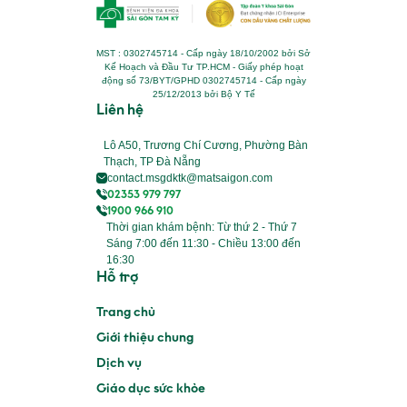
MST : 0302745714 - Cấp ngày 18/10/2002 bởi Sở
Kế Hoạch và Đầu Tư TP.HCM - Giấy phép hoạt
động số 73/BYT/GPHD 0302745714 - Cấp ngày
25/12/2013 bởi Bộ Y Tế
Liên hệ
Lô A50, Trương Chí Cương, Phường Bàn
Thạch, TP Đà Nẵng
contact.msgdktk@matsaigon.com
02353 979 797
1900 966 910
Thời gian khám bệnh: Từ thứ 2 - Thứ 7
Sáng 7:00 đến 11:30 - Chiều 13:00 đến
16:30
Hỗ trợ
Trang chủ
Giới thiệu chung
Dịch vụ
Giáo dục sức khỏe